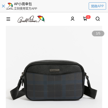
AP小雨傘包
開啟APP
立刻使用官方APP
0
1
/
5