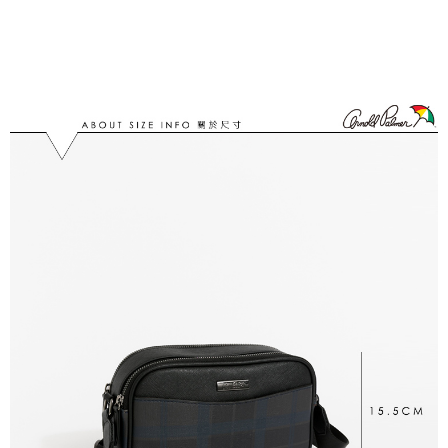
每筆NT$60，滿NT$1,500(含以上)免運費
購買商品的店家。未經商家同意取消之訂單仍視為有效，需透過AFTEE先享
後付繳納相關費用。
宅配_離島
※ 交易是否成功請以「AFTEE先享後付 」之結帳頁面顯示為準，若有關於
是否繳費成功／繳費後需取消欲退款等相關疑問，請聯繫「AFTEE先享後付
每筆NT$100
客戶支援中心」
https://netprotections.freshdesk.com/support/home
【注意事項】
１．透過由恩沛科技股份有限公司提供之「AFTEE先享後付」服務完成之交
易，需依本服務之必要範圍內提供個人資料，並將交易相關給付款項請求債
權轉讓予恩沛科技股份有限公司。
２．關於個人資料處理事宜，請瀏覽以下網址：
https://aftee.tw/terms/#terms3
３．未成年的使用者請事先徵得法定代理人或監護人之同意方可使用
「AFTEE先享後付」，若未經同意申辦者引起之損失，本公司不負相關責
任。
４．使用「AFTEE先享後付」時，將依據個別帳號之用戶狀況，依本公司即
時審查核予不同之上限額度；若仍有額度不足之情形，本公司將視審查結果
請求用戶進行身份認證。
５．嚴禁一人註冊多個帳號或使用他人資訊註冊。若發現惡意使用之情形，
恩沛科技股份有限公司將有權停止該用戶之使用額度並採取法律行動。