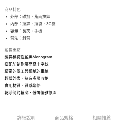
LINE Pay
商品特色
Apple Pay
外部：磁扣、背面拉鍊
內部：拉鍊、插袋、3C袋
街口支付
容量：長夾、手機
悠遊付
背法：斜背
AFTEE先享後付
銷售重點
相關說明
經典標誌性藍黑Monogram
【關於「AFTEE先享後付」】
搭配防刮耐磨高級十字紋
ATM付款
AFTEE先享後付是「在收到商品之後才付款」的支付方式。 讓您購物簡單
便利好安心！
精密的做工與細膩的車線
１．簡單：不需註冊會員、不需綁卡、不需儲值。
輕薄外表，擁有多層收納
運送方式
２．便利：只要手機號碼，簡訊認證，即可結帳。
實用材質，質感翻倍
３．安心：先確認商品／服務後，再付款。
全家取貨付款
乾淨簡約輪廓‧低調優雅氛圍
每筆NT$60，滿NT$1,500(含以上)免運費
【「AFTEE先享後付」結帳流程】
１．於結帳方式選擇「AFTEE先享後付」後，將跳轉至「AFTEE先享後付」
7-11取貨付款
結帳頁面，進行簡訊認證並確認金額後，即可完成結帳。
２．訂單成立數日內，您將收到繳費通知簡訊。
每筆NT$60，滿NT$1,500(含以上)免運費
３．收到繳費通知簡訊後14天內，點擊此簡訊中的連結，可透過四大超商／
詳細說明
商品規格
相關推薦
ATM／網路銀行／等多元方式進行付款，方視為交易完成。
宅配
※ 請注意：結帳手續完成當下不需立刻繳費，但若您需要取消訂單，請聯絡