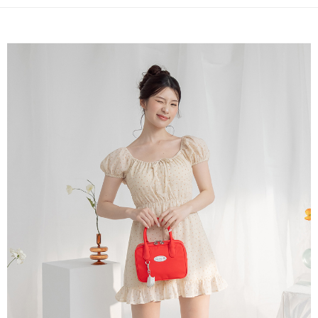
每筆NT$60，滿NT$1,500(含以上)免運費
購買商品的店家。未經商家同意取消之訂單仍視為有效，需透過AFTEE先享
後付繳納相關費用。
宅配_離島
※ 交易是否成功請以「AFTEE先享後付 」之結帳頁面顯示為準，若有關於
是否繳費成功／繳費後需取消欲退款等相關疑問，請聯繫「AFTEE先享後付
每筆NT$100
客戶支援中心」
https://netprotections.freshdesk.com/support/home
【注意事項】
１．透過由恩沛科技股份有限公司提供之「AFTEE先享後付」服務完成之交
易，需依本服務之必要範圍內提供個人資料，並將交易相關給付款項請求債
權轉讓予恩沛科技股份有限公司。
２．關於個人資料處理事宜，請瀏覽以下網址：
https://aftee.tw/terms/#terms3
３．未成年的使用者請事先徵得法定代理人或監護人之同意方可使用
「AFTEE先享後付」，若未經同意申辦者引起之損失，本公司不負相關責
任。
４．使用「AFTEE先享後付」時，將依據個別帳號之用戶狀況，依本公司即
時審查核予不同之上限額度；若仍有額度不足之情形，本公司將視審查結果
請求用戶進行身份認證。
５．嚴禁一人註冊多個帳號或使用他人資訊註冊。若發現惡意使用之情形，
恩沛科技股份有限公司將有權停止該用戶之使用額度並採取法律行動。