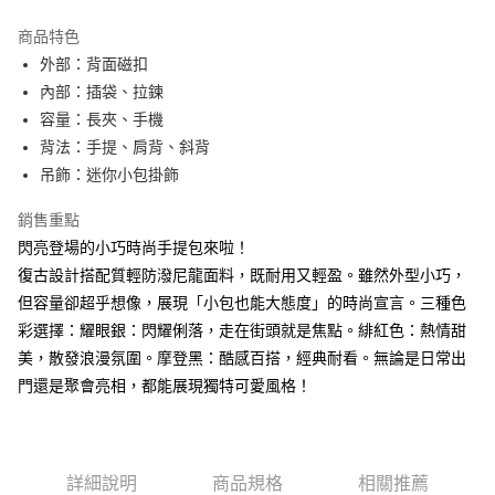
LINE Pay
商品特色
Apple Pay
外部：背面磁扣
內部：插袋、拉鍊
街口支付
容量：長夾、手機
悠遊付
背法：手提、肩背、斜背
吊飾：迷你小包掛飾
AFTEE先享後付
相關說明
銷售重點
【關於「AFTEE先享後付」】
閃亮登場的小巧時尚手提包來啦！
ATM付款
AFTEE先享後付是「在收到商品之後才付款」的支付方式。 讓您購物簡單
便利好安心！
復古設計搭配質輕防潑尼龍面料，既耐用又輕盈。雖然外型小巧，
１．簡單：不需註冊會員、不需綁卡、不需儲值。
但容量卻超乎想像，展現「小包也能大態度」的時尚宣言。三種色
運送方式
２．便利：只要手機號碼，簡訊認證，即可結帳。
彩選擇：耀眼銀：閃耀俐落，走在街頭就是焦點。緋紅色：熱情甜
３．安心：先確認商品／服務後，再付款。
全家取貨付款
美，散發浪漫氛圍。摩登黑：酷感百搭，經典耐看。無論是日常出
每筆NT$60，滿NT$1,500(含以上)免運費
【「AFTEE先享後付」結帳流程】
門還是聚會亮相，都能展現獨特可愛風格！
１．於結帳方式選擇「AFTEE先享後付」後，將跳轉至「AFTEE先享後付」
7-11取貨付款
結帳頁面，進行簡訊認證並確認金額後，即可完成結帳。
２．訂單成立數日內，您將收到繳費通知簡訊。
每筆NT$60，滿NT$1,500(含以上)免運費
３．收到繳費通知簡訊後14天內，點擊此簡訊中的連結，可透過四大超商／
ATM／網路銀行／等多元方式進行付款，方視為交易完成。
宅配
詳細說明
商品規格
相關推薦
※ 請注意：結帳手續完成當下不需立刻繳費，但若您需要取消訂單，請聯絡