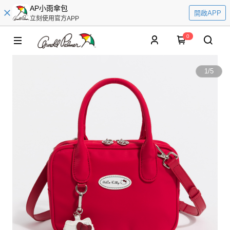
AP小雨傘包
開啟APP
立刻使用官方APP
0
1
/
5