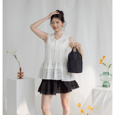
每筆NT$60，滿NT$1,500(含以上)免運費
購買商品的店家。未經商家同意取消之訂單仍視為有效，需透過AFTEE先享
後付繳納相關費用。
宅配_離島
※ 交易是否成功請以「AFTEE先享後付 」之結帳頁面顯示為準，若有關於
是否繳費成功／繳費後需取消欲退款等相關疑問，請聯繫「AFTEE先享後付
每筆NT$100
客戶支援中心」
https://netprotections.freshdesk.com/support/home
【注意事項】
１．透過由恩沛科技股份有限公司提供之「AFTEE先享後付」服務完成之交
易，需依本服務之必要範圍內提供個人資料，並將交易相關給付款項請求債
權轉讓予恩沛科技股份有限公司。
２．關於個人資料處理事宜，請瀏覽以下網址：
https://aftee.tw/terms/#terms3
３．未成年的使用者請事先徵得法定代理人或監護人之同意方可使用
「AFTEE先享後付」，若未經同意申辦者引起之損失，本公司不負相關責
任。
４．使用「AFTEE先享後付」時，將依據個別帳號之用戶狀況，依本公司即
時審查核予不同之上限額度；若仍有額度不足之情形，本公司將視審查結果
請求用戶進行身份認證。
５．嚴禁一人註冊多個帳號或使用他人資訊註冊。若發現惡意使用之情形，
恩沛科技股份有限公司將有權停止該用戶之使用額度並採取法律行動。