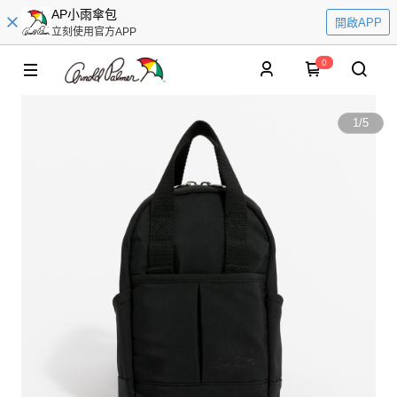
AP小雨傘包
開啟APP
立刻使用官方APP
0
1
/
5