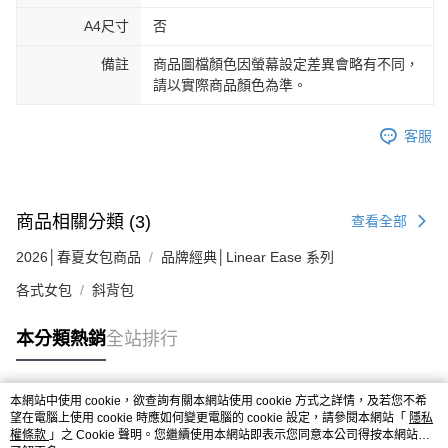
A4尺寸
否
備註
商品圖檔顏色因螢幕設定差異會略有不同，
請以實際商品顏色為準。
客服
商品相關分類 (3)
查看全部
2026│春夏女包商品
品牌經典│Linear Ease 系列
各式女包
斜背包
本分類熱銷
全站排行
本網站中使用 cookie，欲查詢有關本網站使用 cookie 方式之詳情，及若您不希
熱門標籤
望在電腦上使用 cookie 時應如何變更電腦的 cookie 設定，請參閱本網站「
隱私
權條款
」之 Cookie 聲明。您繼續使用本網站即表示您同意本公司得按本網站使