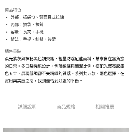
LINE Pay
商品特色
Apple Pay
外部：插袋*3、背面直式拉鍊
內部：插袋、拉鍊
街口支付
容量：長夾、手機
悠遊付
背法：手提、斜背、後背
AFTEE先享後付
銷售重點
相關說明
柔光紫灰與神祕黑色調交織，輕量防潑尼龍面料，帶來自在無負擔
【關於「AFTEE先享後付」】
的日常。多口袋機能設計，俐落線條與簡潔比例，搭配光澤亮感銀
ATM付款
AFTEE先享後付是「在收到商品之後才付款」的支付方式。 讓您購物簡單
便利好安心！
色五金，展現低調卻不失精緻的質感。系列共五款，兩色選擇，在
１．簡單：不需註冊會員、不需綁卡、不需儲值。
實用與美感之間，找到最恰到好處的平衡。
運送方式
２．便利：只要手機號碼，簡訊認證，即可結帳。
３．安心：先確認商品／服務後，再付款。
全家取貨付款
每筆NT$60，滿NT$1,500(含以上)免運費
【「AFTEE先享後付」結帳流程】
１．於結帳方式選擇「AFTEE先享後付」後，將跳轉至「AFTEE先享後付」
詳細說明
商品規格
相關推薦
7-11取貨付款
結帳頁面，進行簡訊認證並確認金額後，即可完成結帳。
２．訂單成立數日內，您將收到繳費通知簡訊。
每筆NT$60，滿NT$1,500(含以上)免運費
３．收到繳費通知簡訊後14天內，點擊此簡訊中的連結，可透過四大超商／
ATM／網路銀行／等多元方式進行付款，方視為交易完成。
宅配
※ 請注意：結帳手續完成當下不需立刻繳費，但若您需要取消訂單，請聯絡