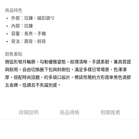
LINE Pay
商品特色
Apple Pay
外部：拉鍊、磁扣袋*2
內部：拉鍊
街口支付
容量：長夾、手機
悠遊付
背法：肩背、斜背
AFTEE先享後付
銷售重點
相關說明
微弧形彎月輪廓，勾勒優雅姿態，紋理清晰，手感柔韌，兼具質感
【關於「AFTEE先享後付」】
與耐用。自由切換腋下包與斜側包，滿足多樣日常場景，色澤渾
ATM付款
AFTEE先享後付是「在收到商品之後才付款」的支付方式。 讓您購物簡單
便利好安心！
厚，搭配時尚話題，的多袋口設計，標誌性簡約方形雨傘黑色滴膠
１．簡單：不需註冊會員、不需綁卡、不需儲值。
五金牌，低調且不失識別度。
運送方式
２．便利：只要手機號碼，簡訊認證，即可結帳。
３．安心：先確認商品／服務後，再付款。
全家取貨付款
每筆NT$60，滿NT$1,500(含以上)免運費
【「AFTEE先享後付」結帳流程】
１．於結帳方式選擇「AFTEE先享後付」後，將跳轉至「AFTEE先享後付」
詳細說明
商品規格
相關推薦
7-11取貨付款
結帳頁面，進行簡訊認證並確認金額後，即可完成結帳。
２．訂單成立數日內，您將收到繳費通知簡訊。
每筆NT$60，滿NT$1,500(含以上)免運費
３．收到繳費通知簡訊後14天內，點擊此簡訊中的連結，可透過四大超商／
ATM／網路銀行／等多元方式進行付款，方視為交易完成。
宅配
※ 請注意：結帳手續完成當下不需立刻繳費，但若您需要取消訂單，請聯絡