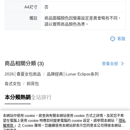
A4尺寸
否
備註
商品圖檔顏色因螢幕設定差異會略有不同，
請以實際商品顏色為準。
客服
商品相關分類 (3)
查看全部
2026│春夏女包商品
品牌經典│Lunar Eclipse系列
各式女包
斜背包
本分類熱銷
全站排行
本網站中使用 cookie，欲查詢有關本網站使用 cookie 方式之詳情，及若您不希
熱門標籤
望在電腦上使用 cookie 時應如何變更電腦的 cookie 設定，請參閱本網站「
隱私
權條款
」之 Cookie 聲明。您繼續使用本網站即表示您同意本公司得按本網站使