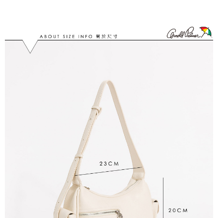
每筆NT$60，滿NT$1,500(含以上)免運費
購買商品的店家。未經商家同意取消之訂單仍視為有效，需透過AFTEE先享
後付繳納相關費用。
宅配_離島
※ 交易是否成功請以「AFTEE先享後付 」之結帳頁面顯示為準，若有關於
是否繳費成功／繳費後需取消欲退款等相關疑問，請聯繫「AFTEE先享後付
每筆NT$100
客戶支援中心」
https://netprotections.freshdesk.com/support/home
【注意事項】
１．透過由恩沛科技股份有限公司提供之「AFTEE先享後付」服務完成之交
易，需依本服務之必要範圍內提供個人資料，並將交易相關給付款項請求債
權轉讓予恩沛科技股份有限公司。
２．關於個人資料處理事宜，請瀏覽以下網址：
https://aftee.tw/terms/#terms3
３．未成年的使用者請事先徵得法定代理人或監護人之同意方可使用
「AFTEE先享後付」，若未經同意申辦者引起之損失，本公司不負相關責
任。
４．使用「AFTEE先享後付」時，將依據個別帳號之用戶狀況，依本公司即
時審查核予不同之上限額度；若仍有額度不足之情形，本公司將視審查結果
請求用戶進行身份認證。
５．嚴禁一人註冊多個帳號或使用他人資訊註冊。若發現惡意使用之情形，
恩沛科技股份有限公司將有權停止該用戶之使用額度並採取法律行動。