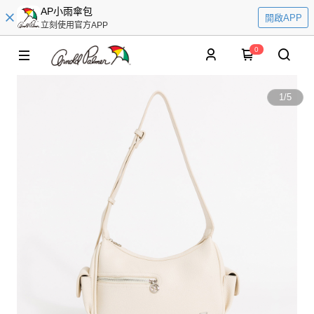
AP小雨傘包
開啟APP
立刻使用官方APP
0
1
/
5