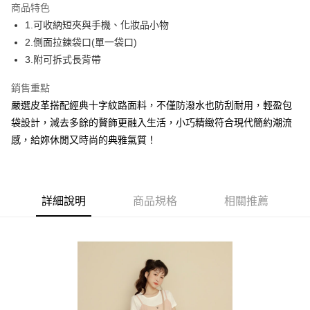
商品特色
Apple Pay
1.可收納短夾與手機、化妝品小物
2.側面拉鍊袋口(單一袋口)
街口支付
3.附可拆式長背帶
悠遊付
銷售重點
AFTEE先享後付
嚴選皮革搭配經典十字紋路面料，不僅防潑水也防刮耐用，輕盈包
相關說明
袋設計，減去多餘的贅飾更融入生活，小巧精緻符合現代簡約潮流
【關於「AFTEE先享後付」】
感，給妳休閒又時尚的典雅氣質！
ATM付款
AFTEE先享後付是「在收到商品之後才付款」的支付方式。 讓您購物簡單
便利好安心！
１．簡單：不需註冊會員、不需綁卡、不需儲值。
運送方式
２．便利：只要手機號碼，簡訊認證，即可結帳。
３．安心：先確認商品／服務後，再付款。
全家取貨付款
詳細說明
商品規格
相關推薦
每筆NT$60，滿NT$1,500(含以上)免運費
【「AFTEE先享後付」結帳流程】
１．於結帳方式選擇「AFTEE先享後付」後，將跳轉至「AFTEE先享後付」
7-11取貨付款
結帳頁面，進行簡訊認證並確認金額後，即可完成結帳。
２．訂單成立數日內，您將收到繳費通知簡訊。
每筆NT$60，滿NT$1,500(含以上)免運費
３．收到繳費通知簡訊後14天內，點擊此簡訊中的連結，可透過四大超商／
ATM／網路銀行／等多元方式進行付款，方視為交易完成。
宅配
※ 請注意：結帳手續完成當下不需立刻繳費，但若您需要取消訂單，請聯絡
每筆NT$60，滿NT$1,500(含以上)免運費
購買商品的店家。未經商家同意取消之訂單仍視為有效，需透過AFTEE先享