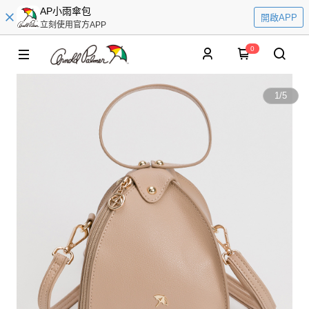
AP小雨傘包
開啟APP
立刻使用官方APP
0
1
/
5