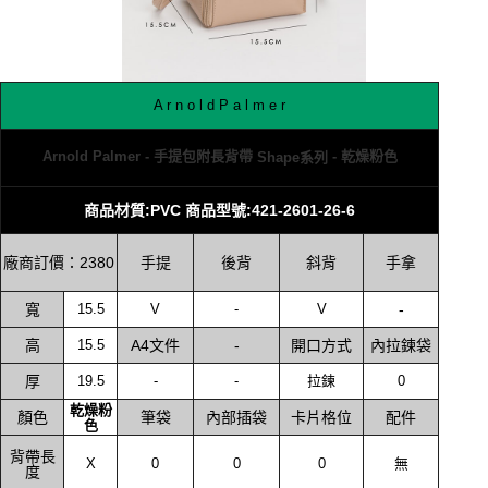
A r n o l d P a l m e r
Arnold Palmer - 手提包附長背帶
- 乾燥粉色
Shape系列
商品材質:PVC 商品型號:421-2601-26-6
手提
後背
斜背
手拿
廠商訂價：2380
寬
15.5
V
-
V
-
高
15.5
A4文件
-
開口方式
內拉鍊袋
厚
19.5
-
-
拉鍊
0
乾燥粉
顏色
筆袋
內部插袋
卡片格位
配件
色
背帶長
X
0
0
0
無
度