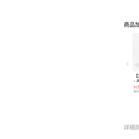
商品加
【
- 
AP
NT
色/
NT
詳細