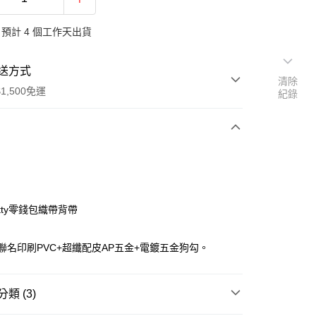
預計 4 個工作天出貨
送方式
清除
1,500免運
紀錄
次付款
付款
Kitty零錢包織帶背帶
聯名印刷PVC+超纖配皮AP五金+電鍍五金狗勾。
類 (3)
享後付