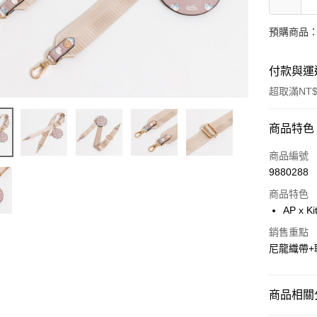
預購商品：
付款與運
超取滿NT$
付款方式
商品特色
信用卡一
商品編號
9880288
超商取貨
商品特色
LINE Pay
AP x 
Apple Pay
銷售重點
尼龍織帶+
街口支付
悠遊付
商品相關分
AFTEE先