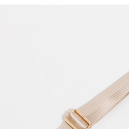
求債權轉
２．關於
https://aft
３．未成
「AFTE
任。
４．使用「
即時審查
結果請求
５．嚴禁
形，恩沛
動。