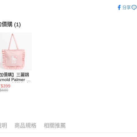
2024│
相關說明
分享
【關於「A
各式女包
ATM付款
AFTEE
便利好安
✨三麗鷗 
價購 (1)
１．簡單
２．便利
運送方式
３．安心
全家取貨
【「AFT
每筆NT$6
１．於結帳
付」結帳
7-11取貨
２．訂單
３．收到繳
每筆NT$6
加價購】三麗鷗
／ATM／
Arnold Palmer -
※ 請注意
xKitty 托特包-粉
宅配
$399
絡購買商品
951-0002-12-6
$680
先享後付
每筆NT$6
※ 交易是
是否繳費成
宅配_離島
付客戶支
每筆NT$1
【注意事
說明
商品規格
相關推薦
１．透過由
交易，需