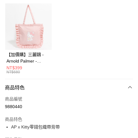
超商取貨付款
LINE Pay
Apple Pay
街口支付
悠遊付
【加價購】三麗鷗 -
Arnold Palmer -
AFTEE先享後付
APxKitty 托特包-粉
NT$399
相關說明
NT$680
色/951-0002-12-6
【關於「AFTEE先享後付」】
ATM付款
AFTEE先享後付是「在收到商品之後才付款」的支付方式。 讓您購物簡單
商品特色
便利好安心！
１．簡單：不需註冊會員、不需綁卡、不需儲值。
運送方式
商品編號
２．便利：只要手機號碼，簡訊認證，即可結帳。
３．安心：先確認商品／服務後，再付款。
9880440
全家取貨付款
每筆NT$60，滿NT$1,500(含以上)免運費
【「AFTEE先享後付」結帳流程】
商品特色
１．於結帳方式選擇「AFTEE先享後付」後，將跳轉至「AFTEE先享後付」
AP x Kitty零錢包織帶背帶
7-11取貨付款
結帳頁面，進行簡訊認證並確認金額後，即可完成結帳。
２．訂單成立數日內，您將收到繳費通知簡訊。
每筆NT$60，滿NT$1,500(含以上)免運費