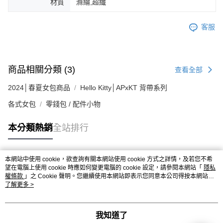
材質
滌綸,超纖
客服
商品相關分類 (3)
查看全部
2024│春夏女包商品
Hello Kitty│APxKT 背帶系列
各式女包
零錢包 / 配件小物
本分類熱銷
全站排行
本網站中使用 cookie，欲查詢有關本網站使用 cookie 方式之詳情，及若您不希
熱門標籤
望在電腦上使用 cookie 時應如何變更電腦的 cookie 設定，請參閱本網站「
隱私
權條款
」之 Cookie 聲明。您繼續使用本網站即表示您同意本公司得按本網站使
用條款之 Cookie 聲明使用 cookie。
了解更多 >
我知道了