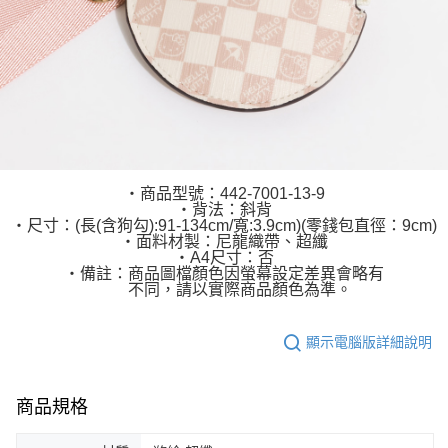
‧商品型號：442-7001-13-9
‧背法：斜背
‧尺寸：(長(含狗勾):91-134cm/寬:3.9cm)(零錢包直徑：9cm)
‧面料材製：尼龍織帶、超纖
‧A4尺寸：否
‧備註：商品圖檔顏色因螢幕設定差異會略有
不同，請以實際商品顏色為準。
顯示電腦版詳細說明
商品規格